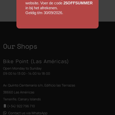
website. Voer de code
25OFFSUMMER
in bij het afrekenen.
Geldig t/m 30/09/2026.
Our Shops
Bike Point (Las Américas)
Open Monday to Sunday
09:00 to 13:00 - 14:00 to 18:00
Av. Quinto Centenario s/n, Edificio las Terrazas
38660 Las Américas
Tenerife, Canary Islands
(+34) 922 796 710
Contact us via WhatsApp