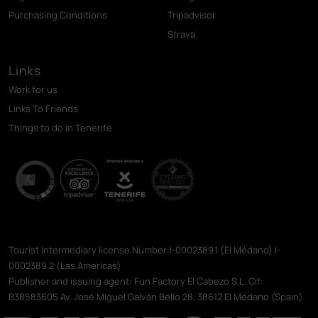
Purchasing Conditions
Tripadvisor
Strava
Links
Work for us
Links To Friends
Things to do in Tenerife
Tourist intermediary license Number:I-0002389.1 (El Médano) I-
0002389.2 (Las Americas)
Publisher and issuing agent: Fun Factory El Cabezo S.L. Cif:
B38583605 Av. José Miguel Galván Bello 28, 38612 El Médano (Spain)