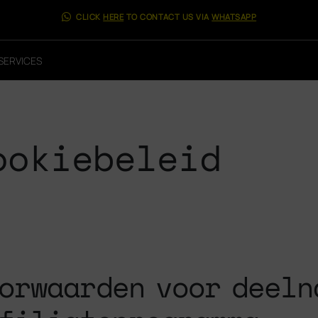
CLICK
HERE
TO CONTACT US VIA
WHATSAPP
SERVICES
ookiebeleid
orwaarden voor deeln