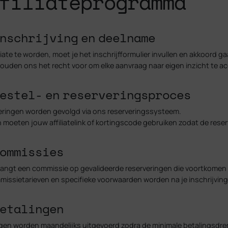
filiateprogramma
Inschrijving en deelname
liate te worden, moet je het inschrijfformulier invullen en akkoord
ouden ons het recht voor om elke aanvraag naar eigen inzicht te ac
Bestel- en reserveringsproces
eringen worden gevolgd via ons reserveringssysteem.
 moeten jouw affiliatelink of kortingscode gebruiken zodat de res
Commissies
vangt een commissie op gevalideerde reserveringen die voortkomen
issietarieven en specifieke voorwaarden worden na je inschrijvin
Betalingen
gen worden maandelijks uitgevoerd zodra de minimale betalingsdrem