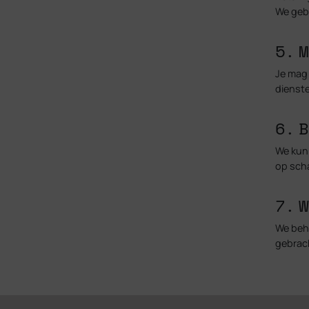
We gebr
5. 
Je mag 
dienst
6. 
We kun
op scha
7. 
We beh
gebrach