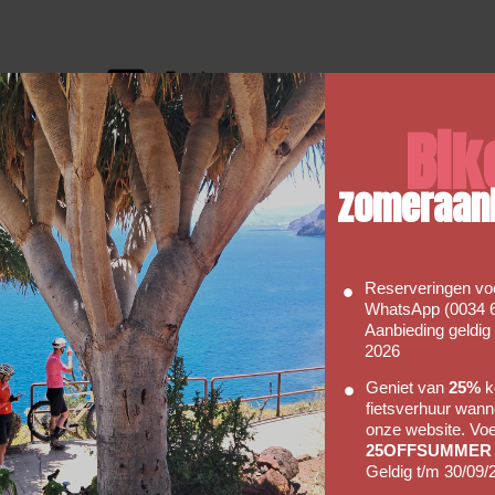
Faq's
Hopefully our FAQ will be able to
Bik
 So
answer some of your basic
of our
enquiries with regards to hiring a
bike with us.
zomeraan
Go to FAQs
Reserveringen voo
WhatsApp (0034 6
Aanbieding geldig
2026
Geniet van
25%
ko
fietsverhuur wanne
onze website. Vo
25OFFSUMMER
Geldig t/m 30/09/