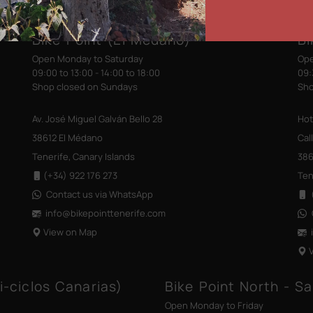
Bike Point (El Médano)
Bi
Open Monday to Saturday
Ope
09:00 to 13:00 - 14:00 to 18:00
09:
Shop closed on Sundays
Sho
Av. José Miguel Galván Bello 28
Hot
38612 El Médano
Cal
Tenerife, Canary Islands
386
(+34) 922 176 273
Ten
Contact us via WhatsApp
(
info@bikepointtenerife
.com
View on Map
i-ciclos Canarias)
Bike Point North - Sa
Open Monday to Friday