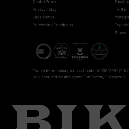
Cookie Policy
Facebo
Privacy Policy
Twitter
Legal Notice
Instagr
Purchasing Conditions
Tripadv
Strava
Tourist intermediary license Number:I-0002389.1 (El 
Publisher and issuing agent: Fun Factory El Cabezo S.L