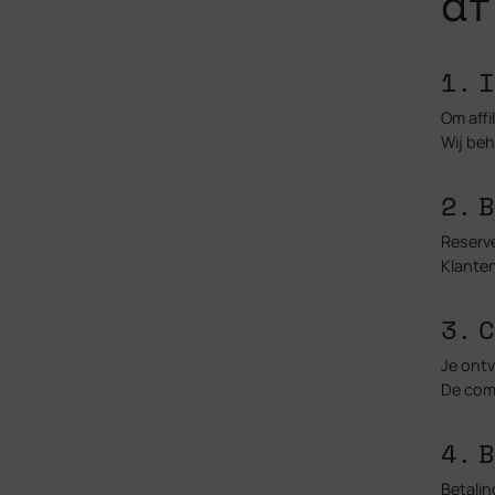
af
1. 
Om affi
Wij beh
2. 
Reserv
Klanten
3. 
Je ont
De comm
4. 
Betalin