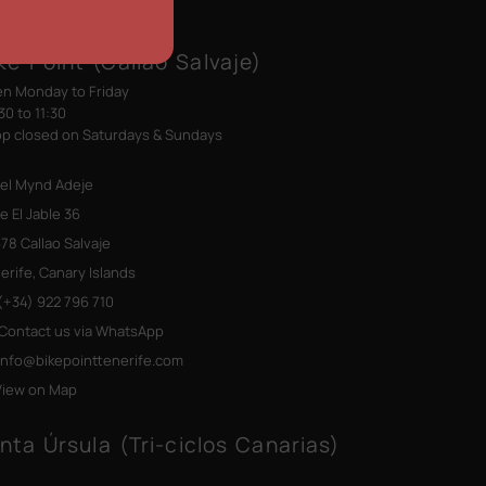
ke Point (Callao Salvaje)
n Monday to Friday
30 to 11:30
p closed on Saturdays & Sundays
el Mynd Adeje
le El Jable 36
78 Callao Salvaje
erife, Canary Islands
+34) 922 796 710
Contact us via WhatsApp
info@bikepointtenerife
.com
View on Map
nta Úrsula (Tri-ciclos Canarias)