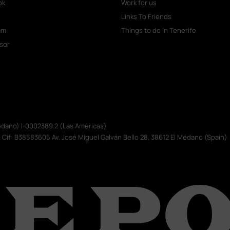
ok
Work for us
Links To Friends
am
Things to do in Tenerife
isor
Médano) I-0002389.2 (Las Americas)
. Cif: B38583605 Av. José Miguel Galván Bello 28, 38612 El Médano (Spain)