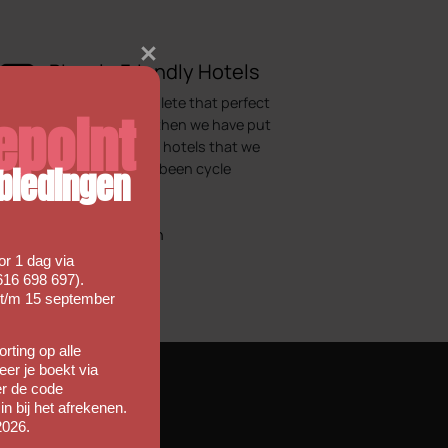
Bicycle Friendly Hotels
Looking to complete that perfect
epoint
cycling holiday, then we have put
together a list of hotels that we
would regard as been cycle
biedingen
friendly.
More information
r 1 dag via
16 698 697).
 t/m 15 september
rting op alle
er je boekt via
er de code
in bij het afrekenen.
2026.