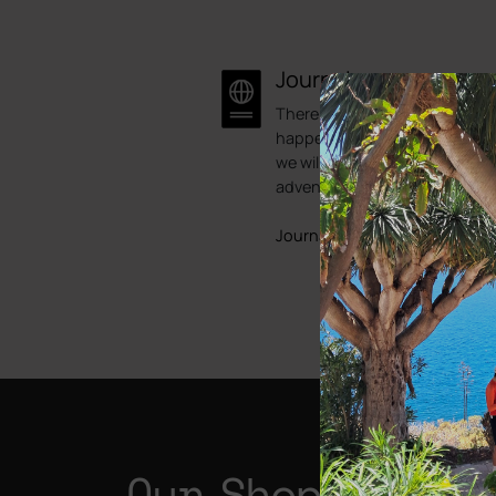
Journal
There is always something
happening here at Bike Point.
we will try to showcase some 
adventures.
Journals
Our Shops