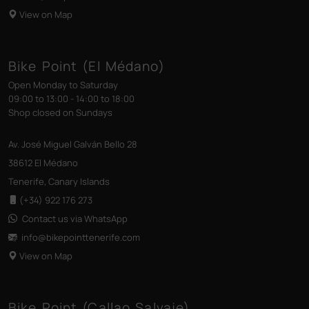
View on Map
Bike Point (El Médano)
Open Monday to Saturday
09:00 to 13:00 - 14:00 to 18:00
Shop closed on Sundays
Av. José Miguel Galván Bello 28
38612 El Médano
Tenerife, Canary Islands
(+34) 922 176 273
Contact us via WhatsApp
info@bikepointtenerife
.com
View on Map
Bike Point (Callao Salvaje)