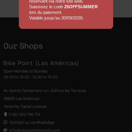
réservant via notre site web.
Saisissez le code
25OFFSUMMER
lors du paiement.
Valable jusqu’au 30/09/2026.
Our Shops
Bike Point (Las Américas)
Open Monday to Sunday
09:00 to 13:00 - 14:00 to 18:00
Av. Quinto Centenario s/n, Edificio las Terrazas
38660 Las Américas
Tenerife, Canary Islands
(+34) 922 796 710
Contact us via WhatsApp
info@bikepointtenerife
.com