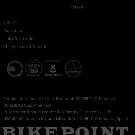
Strava
Links
Work for us
Links To Friends
Things to do in Tenerife
Tourist intermediary license Number:I-0002389.1 (El Médano) I-
0002389.2 (Las Americas)
Publisher and issuing agent: Fun Factory El Cabezo S.L. Cif:
B38583605 Av. José Miguel Galván Bello 28, 38612 El Médano (Spain)