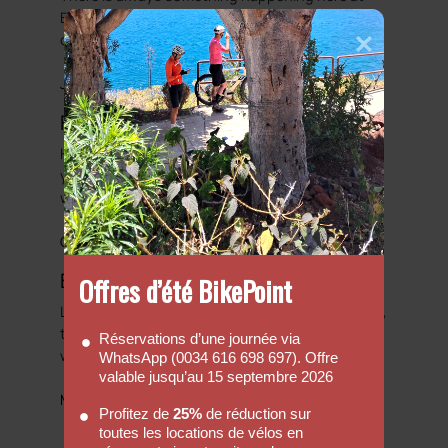
Bike Point. So we will try to showcase some of
our adventures.
Journals
Faq's
Hopefully our FAQ will be able to answer some of
your basic enquiries with regards to hiring a bike
with us.
Go to FAQs
Bicycle Friendly Hotels
Offres d’été BikePoint
Looking to complete that perfect cycling holiday,
then we have put together a list of hotels that
Réservations d’une journée via
we would regard as been cycle friendly.
WhatsApp (0034 616 698 697). Offre
valable jusqu’au 15 septembre 2026
More information
Profitez de
25%
de réduction sur
toutes les locations de vélos en