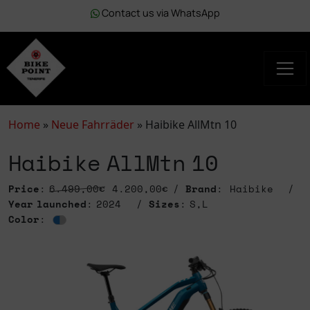
Contact us via WhatsApp
Home
»
Neue Fahrräder
»
Haibike AllMtn 10
Haibike AllMtn 10
Price
:
6.499,00€
4.200,00€
Brand
: Haibike
Year launched
: 2024
Sizes
: S,L
Color
: