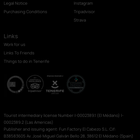
Legal Notice
Instagram
Purchasing Conditions
Tripadvisor
Strava
Links
Work for us
Links To Friends
Things to do in Tenerife
Tourist intermediary license Number:I-0002389.1 (El Médano) I-
0002389.2 (Las Americas)
Publisher and issuing agent: Fun Factory El Cabezo S.L. Cif:
B38583605 Av. José Miguel Galván Bello 28, 38612 El Médano (Spain)