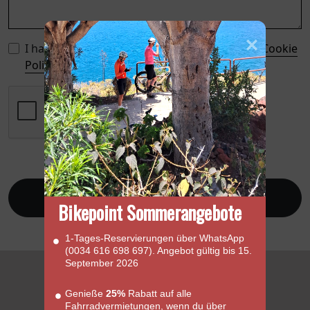
I have read and accept the
Privacy Policy
, the
Cookie
Policy
, and the
Legal Notice
.
Send
Bikepoint Sommerangebote
1‑Tages‑Reservierungen über WhatsApp
(0034 616 698 697). Angebot gültig bis 15.
September 2026
Genieße
25%
Rabatt auf alle
Fahrradvermietungen, wenn du über