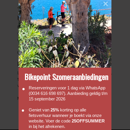
Journals
Faq's
Hopefully our FAQ will be able to answer some of
your basic enquiries with regards to hiring a bike
with us.
Go to FAQs
Bicycle Friendly Hotels
Looking to complete that perfect cycling holiday,
Bikepoint Szomeraanbiedingen
then we have put together a list of hotels that
we would regard as been cycle friendly.
Reserveringen voor 1 dag via WhatsApp
(0034 616 698 697). Aanbieding geldig t/m
More information
15 september 2026
Geniet van
25%
korting op alle
fietsverhuur wanneer je boekt via onze
website. Voer de code
25OFFSUMMER
in bij het afrekenen.