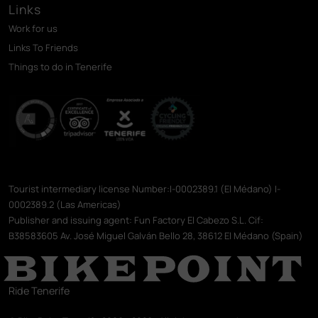
Links
Work for us
Links To Friends
Things to do in Tenerife
Tourist intermediary license Number:I-0002389.1 (El Médano) I-
0002389.2 (Las Americas)
Publisher and issuing agent: Fun Factory El Cabezo S.L. Cif:
B38583605 Av. José Miguel Galván Bello 28, 38612 El Médano (Spain)
Ride Tenerife