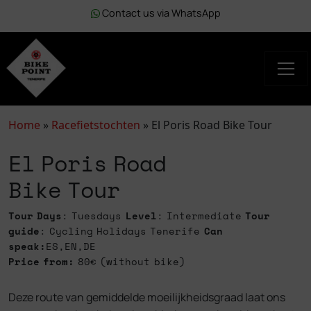
Contact us via WhatsApp
Home
»
Racefietstochten
»
El Poris Road Bike Tour
El Poris Road
Bike Tour
Tour Days
: Tuesdays
Level
: Intermediate
Tour
guide
: Cycling Holidays Tenerife
Can
speak:
ES,EN,DE
Price from:
80€ (without bike)
Deze route van gemiddelde moeilijkheidsgraad laat ons