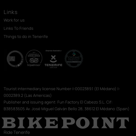
Links
Work for us
Links To Friends
Things to do in Tenerife
Tourist intermediary license Number:I-0002389.1 (El Médano) I-
0002389.2 (Las Americas)
Publisher and issuing agent: Fun Factory El Cabezo S.L. Cif:
B38583605 Av. José Miguel Galván Bello 28, 38612 El Médano (Spain)
Ride Tenerife