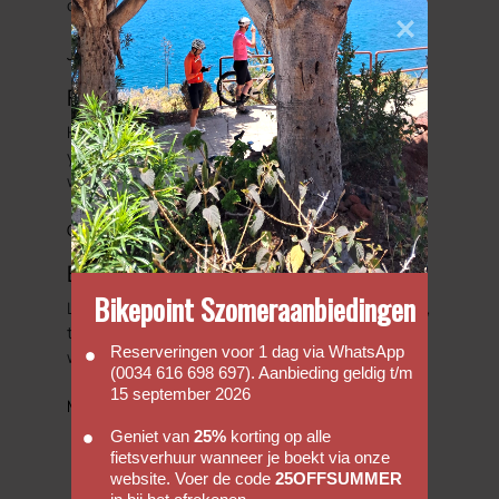
our adventures.
Journals
Faq's
Hopefully our FAQ will be able to answer some of
your basic enquiries with regards to hiring a bike
with us.
Go to FAQs
Bicycle Friendly Hotels
Bikepoint Szomeraanbiedingen
Looking to complete that perfect cycling holiday,
then we have put together a list of hotels that
Reserveringen voor 1 dag via WhatsApp
we would regard as been cycle friendly.
(0034 616 698 697). Aanbieding geldig t/m
15 september 2026
More information
Geniet van
25%
korting op alle
fietsverhuur wanneer je boekt via onze
website. Voer de code
25OFFSUMMER