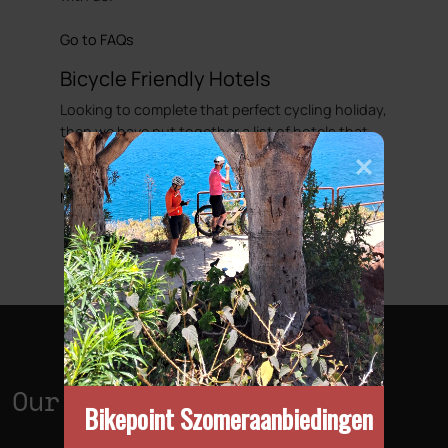
Go to FAQs
Bicycle Friendly Hotels
Looking to complete that perfect cycling holiday,
then we have put together a list of hotels that
we would regard as been cycle friendly.
More information
Our Shops
Bikepoint Szomeraanbiedingen