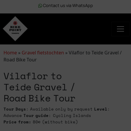
Contact us via WhatsApp
Home
»
Gravel fietstochten
»
Vilaflor to Teide Gravel /
Road Bike Tour
Vilaflor to
Teide Gravel /
Road Bike Tour
Tour Days
: Available only by request
Level
:
Advance
Tour guide
: Cycling Islands
Price from:
80€ (without bike)