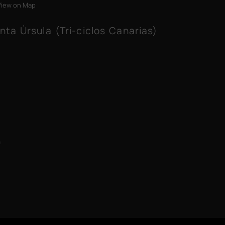
View on Map
nta Úrsula (Tri-ciclos Canarias)
m