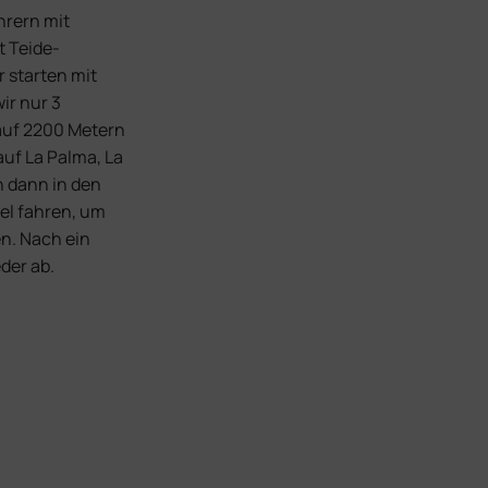
hrern mit
t Teide-
r starten mit
ir nur 3
 auf 2200 Metern
uf La Palma, La
n dann in den
el fahren, um
n. Nach ein
der ab.