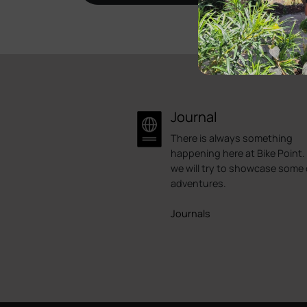
Journal
There is always something
happening here at Bike Point.
we will try to showcase some 
adventures.
Journals