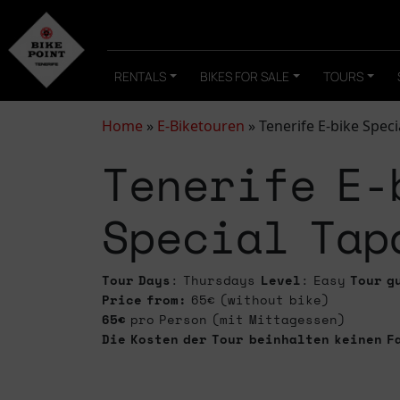
RENTALS
BIKES FOR SALE
TOURS
Home
»
E-Biketouren
»
Tenerife E-bike Spec
Tenerife E-
Special Tap
Tour Days
: Thursdays
Level
: Easy
Tour g
Price from:
65€ (without bike)
65€
pro Person (mit Mittagessen)
Die Kosten der Tour beinhalten keinen F