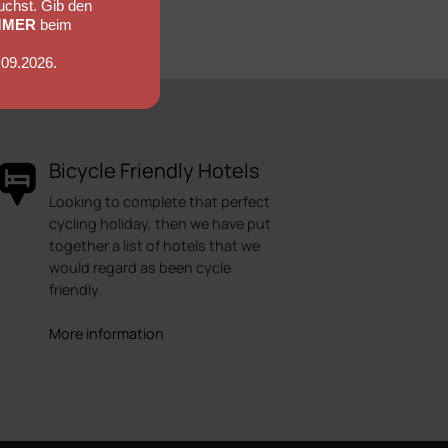
uchst. Gib den
MMER
beim
.09.2026.
Bicycle Friendly Hotels
Looking to complete that perfect
cycling holiday, then we have put
together a list of hotels that we
would regard as been cycle
friendly.
More information