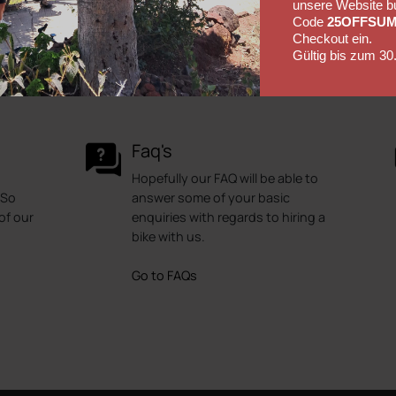
unsere Website b
Code
25OFFSU
Checkout ein.
Gültig bis zum 30
Faq's
Hopefully our FAQ will be able to
 So
answer some of your basic
of our
enquiries with regards to hiring a
bike with us.
Go to FAQs