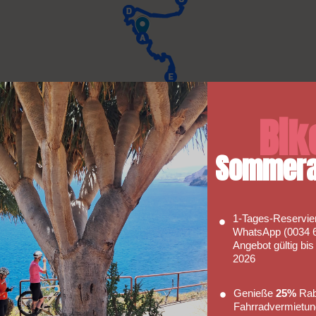
Bik
Sommera
1‑Tages‑Reservie
WhatsApp (0034 6
Angebot gültig bi
2026
Genieße
25%
Raba
Fahrradvermietun