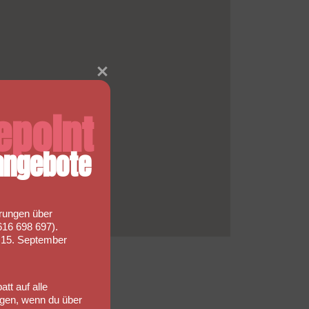
epoint
ngebote
rungen über
16 698 697).
s 15. September
tt auf alle
gen, wenn du über