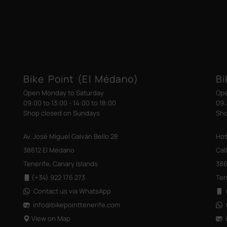
Bike Point (El Médano)
Bi
Open Monday to Saturday
Ope
09:00 to 13:00 - 14:00 to 18:00
09:
Shop closed on Sundays
Sho
Av. José Miguel Galván Bello 28
Hot
38612 El Médano
Cal
Tenerife, Canary Islands
386
(+34) 922 176 273
Ten
Contact us via WhatsApp
(
info@bikepointtenerife
.com
View on Map