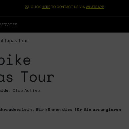
CLICK
HERE
TO CONTACT US VIA
WHATSAPP
SERVICES
ial Tapas Tour
bike
as Tour
uide
: Club Activo
ahrradverleih. Wir können dies für Sie arrangieren