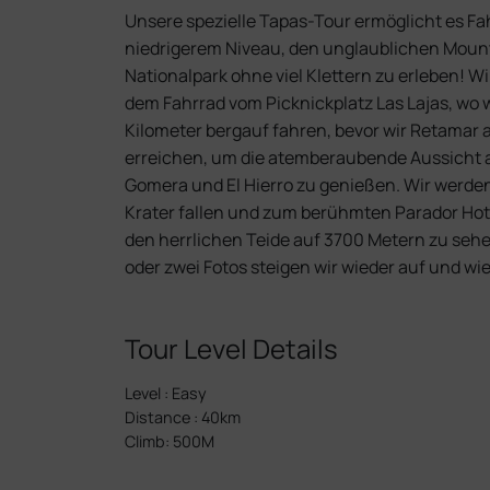
Unsere spezielle Tapas-Tour ermöglicht es Fa
niedrigerem Niveau, den unglaublichen Moun
Nationalpark ohne viel Klettern zu erleben! Wi
dem Fahrrad vom Picknickplatz Las Lajas, wo w
Kilometer bergauf fahren, bevor wir Retamar
erreichen, um die atemberaubende Aussicht a
Gomera und El Hierro zu genießen. Wir werde
Krater fallen und zum berühmten Parador Hot
den herrlichen Teide auf 3700 Metern zu sehe
oder zwei Fotos steigen wir wieder auf und wie
Tour Level Details
Level
:
Easy
Distance
:
40km
Climb
:
500M