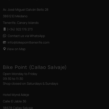
Av. José Miguel Galván Bello 28
38612 El Médano
Tenerife, Canary Islands
(+34) 922 176 273
Contact us via WhatsApp
info@bikepointtenerife
.com
View on Map
Bike Point (Callao Salvaje)
Open Monday to Friday
09:30 to 11:30
Shop closed on Saturdays & Sundays
Hotel Mynd Adeje
Calle El Jable 36
38678 Callao Salvaje