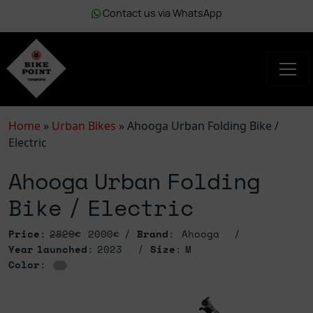
Contact us via WhatsApp
Home
»
Urban Bikes
»
Ahooga Urban Folding Bike /
Electric
Ahooga Urban Folding
Bike / Electric
Price
:
2829€
2000€
Brand
: Ahooga
Year launched
: 2023
Size
: M
Color
: