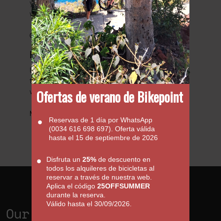
your basic enquiries with regards to hiring a bike
with us.
Go to FAQs
Bicycle Friendly Hotels
Looking to complete that perfect cycling holiday,
then we have put together a list of hotels that
we would regard as been cycle friendly.
Ofertas de verano de Bikepoint
More information
Reservas de 1 día por WhatsApp
(0034 616 698 697). Oferta válida
hasta el 15 de septiembre de 2026
Disfruta un
25%
de descuento en
todos los alquileres de bicicletas al
reservar a través de nuestra web.
Aplica el código
25OFFSUMMER
durante la reserva.
Válido hasta el 30/09/2026.
Our Shops